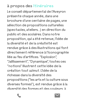
à propos des
Itinéraires
Le conseil départemental de l’Aveyron
présente chaque année, dans une
brochure d’une centaine de pages, une
sélection de propositions culturelles
(spectacles, ateliers…) en direction du
public et des scolaires. Dans notre
proposition, qui a été retenue, l’idée de
la diversité et de la créativité est
rendue grâce à des illustrations qui font
directement référence à l’iconographie
liée au feu d’artifices. “Explosion”,
“Jaillissement”, “Dynamique”, toutes ces
“notions” illustrent cette idée de la
création tout azimut. L’idée de la
richesse dans la diversité des
propositions (“les arts et la culture sous
diverses formes”), est rendue grâce à la
diversité des formes et des couleurs, à
chaque fois différentes dans les
illustrations. L’autre idée qui doit être
mise en avant, “la pratique artistique en