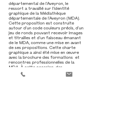
départemental de l'Aveyron, le
ressort a travaillé sur l'identité
graphique
de la Médiathèque
départementale de l'Aveyron (MDA).
Cette proposition est construite
autour d'un code couleurs précis, d'un
jeu de ronds pouvant recevoir images
et titrailles et d'un faisceau émanant
de le MDA, comme une mise en avant
de ses propositions.
Cette charte
graphique a ainsi été mise en œuvre
avec la brochure des formations
et
rencontres professionnelles de la
MDA. À cette occasion, des
photographies ont été
spécialement
réalisées par le photographe Samuel
Dykstra, en collaboration avec le
ressort.
création graphique
suivi du reportage photo
photogravure
mise en page
suivi de fabrication