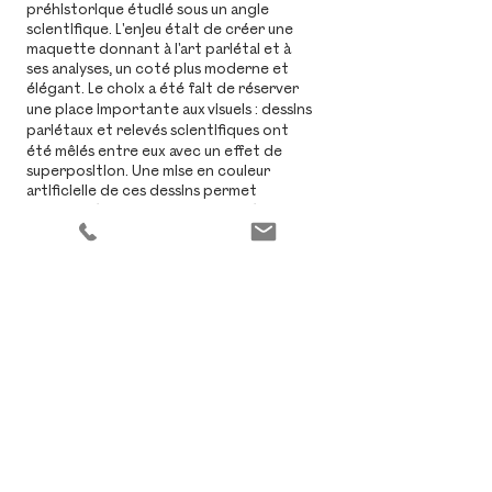
préhistorique étudié sous un angle
scientifique.
L'enjeu était de créer une
maquette donnant à l'art pariétal
et à
ses analyses, un coté plus moderne et
élégant. Le choix a été fait de réserver
une place importante aux visuels :
dessins
pariétaux et relevés scientifiques ont
été
mêlés
entre
eux avec un effet de
superposition. Une mise en couleur
artificielle de ces dessins permet
également de leur donner un côté plus
graphique. Nous avons ainsi pu livrer un
objet visuellement élégant, visant à
soutenir le propos passionnant du
spécialiste de l'art pariétal du Quercy
mondialement connu et reconnu qu'est
Michel Lorblanchet.
création graphique
montage pré-presse
format 18 cm x 23,5 cm
176 pages
couverture cartonnée
papier non-couché