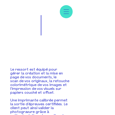
Le ressort est équipé pour
gérer
la création et la mise en
page de vos documents, le
scan
de vos originaux, la retouche
colorimétrique de vos images
et
l'impression de vos visuels sur
papiers couché et offset.
Une imprimante calibrée permet
la sortie d'épreuves
certifiées. L
e
client peut ainsi valider la
photogravure gr
âce à