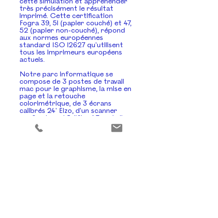
cette
simulation et appréhender
très précisément
le résultat
imprimé. Cette certification
Fogra 39, 51
(papier couché)
et 47,
52 (papier non-couché),
répond
aux normes européennes
standard ISO 12627 qu'utilisent
tous les imprimeurs européens
actuels.
Notre parc informatique se
compose de 3 postes de travail
mac pour le graphisme, la mise en
page et la retouche
colorimétrique, de
3 écrans
calibrés 24' Eizo, d'un
scanner
professionnel Fujifilm A3 + et d'un
poste RIP pilotant une Epson
SureColor-P5000.